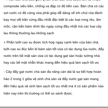
composite siêu bền, chống va đập có độ bền cao. Bàn chà có các
sợi cước có độ cứng vừa phải giúp dễ dàng vế inh chùi rửa đánh
bay mọi vết bẩn cứng đầu nhất đặc biệt là các loại rong rêu, ấm
mốc, cặn bẩn bám dính lâu ngày cứng đầu nhất mà các loại cây
lau thông thường lau không sạch
+ Phần lưỡi cao su được tích hợp ngay cạnh bên của bàn chà,
lưỡi cao su đúc bền bỉ bám sàn tốt vừa có tác dụng lùa nước, đẩy
nước trên bề mặt sàn vừa có tác dụng gạt sàn hoặc tường nhà
hay các bề mặt nhẵn khác mang đến hiệu quả làm sạch tối ưu
-
Cây đẩy gạt nước chà sàn đa năng cán dài là sự kết hợp hoàn
hảo 2 trong 1 giữa vệ sinh chà sàn và đẩy nước gạt sàn mang
đến hiệu quả vệ sinh làm sạch tối ưu nhất mà ít có sản phẩm nào
hiện nay trên thị trường có thể so sánh được.