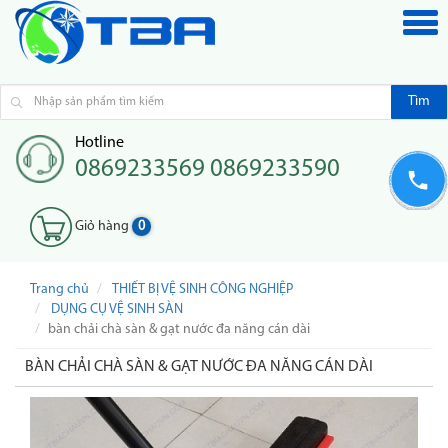
Tìm
Hotline
0869233569 0869233590
Giỏ hàng
0
Trang chủ
THIẾT BỊ VỆ SINH CÔNG NGHIỆP
DỤNG CỤ VỆ SINH SÀN
bàn chải chà sàn & gạt nước đa năng cán dài
BÀN CHẢI CHÀ SÀN & GẠT NƯỚC ĐA NĂNG CÁN DÀI