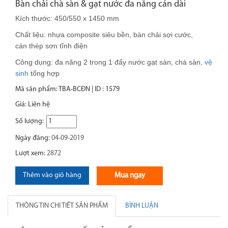
Bàn chải chà sàn & gạt nước đa năng cán dài
Kích thước: 450/550 x 1450 mm
Chất liệu: nhựa composite siêu bền
, bàn chải
sợi cước,
cán
thép sơn tĩnh điện
Công dụng: đa năng 2 trong 1
đẩy nước
gạt sàn, chà sàn,
vệ
sinh
tổng hợp
Mã sản phẩm: TBA-BCĐN | ID : 1579
Giá:
Liên hệ
Số lượng:
Ngày đăng:
04-09-2019
Lượt xem:
2872
Thêm vào giỏ hàng
Mua ngay
THÔNG TIN CHI TIẾT SẢN PHẨM
BÌNH LUẬN