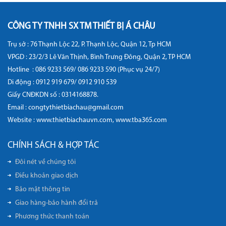
CÔNG TY TNHH SX TM THIẾT BỊ Á CHÂU
Trụ sở : 76 Thạnh Lộc 22, P. Thạnh Lộc, Quận 12, Tp HCM
VPGD : 23/2/3 Lê Văn Thịnh, Bình Trưng Đông, Quận 2, TP HCM
Hotline :
086 9233 569/ 086 9233 590 (Phục vụ 24/7)
Di động :
0912 919 679/ 0912 910 539
Giấy CNĐKDN số : 0314168878.
Email : congtythietbiachau@gmail.com
Website :
www.thietbiachauvn.com
,
www.tba365.com
CHÍNH SÁCH & HỢP TÁC
Đôi nét về chúng tôi
Điều khoản giao dịch
Bảo mật thông tin
Giao hàng-bảo hành đổi trả
Phương thức thanh toán