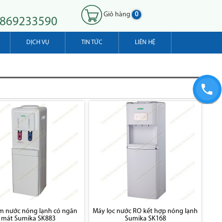
Giỏ hàng
0
0869233590
DỊCH VỤ
TIN TỨC
LIÊN HỆ
m nước nóng lạnh có ngăn
Máy lọc nước RO kết hợp nóng lạnh
mát Sumika SK883
Sumika SK168