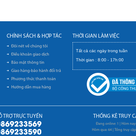
CHÍNH SÁCH & HỢP TÁC
THỜI GIAN LÀM VIỆC
Đôi nét về chúng tôi
Tất cả các ngày trong tuần
Điều khoản giao dịch
Thời gian : 8:00 - 17h:00
Bảo mật thông tin
Giao hàng-bảo hành đổi trả
Phương thức thanh toán
Hướng dẫn mua hàng
Ỗ TRỢ TRỰC TUYẾN
THỐNG KÊ TRUY C
0869233569
Đang online: 1
|
Hôm nay:
0869233590
Hôm qua: 64
|
Tổng truy cập