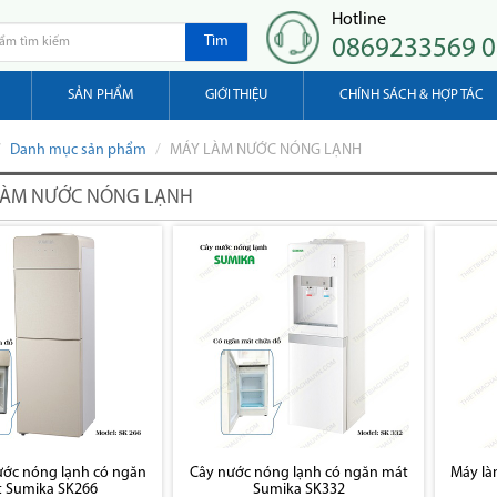
Hotline
Tìm
0869233569 
SẢN PHẨM
GIỚI THIỆU
CHÍNH SÁCH & HỢP TÁC
Danh mục sản phẩm
MÁY LÀM NƯỚC NÓNG LẠNH
ÀM NƯỚC NÓNG LẠNH
ớc nóng lạnh có ngăn
Cây nước nóng lạnh có ngăn mát
Máy là
 Sumika SK266
Sumika SK332