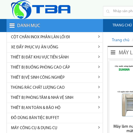
DANH MỤC
TRANG CHỦ
CỘT CHẮN INOX PHÂN LÀN LỐI ĐI
Trang chủ
XE ĐẨY PHỤC VỤ ĂN UỐNG
MÁY L
THIẾT BỊ ĐẶT KHU VỰC TIỀN SẢNH
THIẾT BỊ BUỒNG PHÒNG CAO CẤP
THIẾT BỊ VỆ SINH CÔNG NGHIỆP
THÙNG RÁC CHẤT LƯỢNG CAO
THIẾT BỊ PHÒNG TẮM & NHÀ VỆ SINH
THIẾT BỊ AN TOÀN & BẢO HỘ
ĐỒ DÙNG BÀN TIỆC BUFFET
Máy làm nư
MÁY CÔNG CỤ & DỤNG CỤ
mát