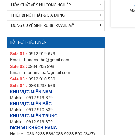
HÓA CHẤT VỆ SINH CÔNG NGHIỆP
MS
THIẾT BỊ NỘI THẤT & GIA DỤNG
DỤNG CỤ VỆ SINH RUBBERMAID MỸ
HỖ TRỢ TRỰC TUYẾN
Sale 01
0912 919 679
:
Email : hungnx.tba@gmail.com
Sale 02
0934 205 998
:
Email : manhnv.tba@gmail.com
Sale 03 :
0912 910 539
Sale 04 :
086 9233 569
KHU VỰC MIỀN NAM
Mobile : 0912 919 679
KHU VỰC MIỀN BẮC
Mobile : 0912 910 539
KHU VỰC MIỀN TRUNG
Mobile : 0912 919 679
DỊCH VỤ KHÁCH HÀNG
Hotline : 086 9233 569/ 086 9233 590 (24/7)