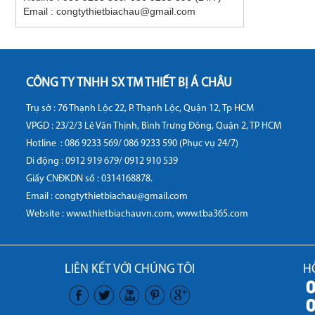
Email : congtythietbiachau@gmail.com
CÔNG TY TNHH SX TM THIẾT BỊ Á CHÂU
Trụ sở : 76 Thạnh Lộc 22, P. Thạnh Lộc, Quận 12, Tp HCM
VPGD : 23/2/3 Lê Văn Thịnh, Bình Trưng Đông, Quận 2, TP HCM
Hotline :
086 9233 569/ 086 9233 590 (Phục vụ 24/7)
Di động :
0912 919 679/ 0912 910 539
Giấy CNĐKDN số : 0314168878.
Email : congtythietbiachau@gmail.com
Website :
www.thietbiachauvn.com
,
www.tba365.com
LIÊN KẾT VỚI CHÚNG TÔI
H