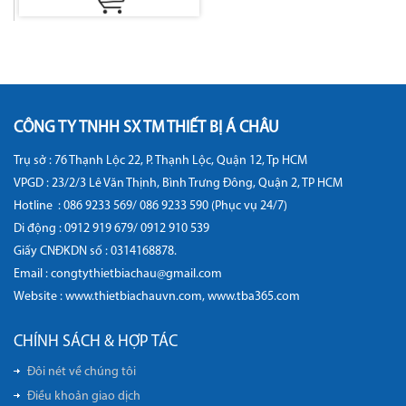
CÔNG TY TNHH SX TM THIẾT BỊ Á CHÂU
Trụ sở : 76 Thạnh Lộc 22, P. Thạnh Lộc, Quận 12, Tp HCM
VPGD : 23/2/3 Lê Văn Thịnh, Bình Trưng Đông, Quận 2, TP HCM
Hotline :
086 9233 569/ 086 9233 590 (Phục vụ 24/7)
Di động :
0912 919 679/ 0912 910 539
Giấy CNĐKDN số : 0314168878.
Email : congtythietbiachau@gmail.com
Website :
www.thietbiachauvn.com
,
www.tba365.com
CHÍNH SÁCH & HỢP TÁC
Đôi nét về chúng tôi
Điều khoản giao dịch