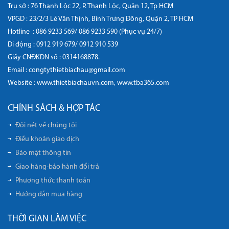
Trụ sở : 76 Thạnh Lộc 22, P. Thạnh Lộc, Quận 12, Tp HCM
VPGD : 23/2/3 Lê Văn Thịnh, Bình Trưng Đông, Quận 2, TP HCM
Hotline :
086 9233 569/ 086 9233 590 (Phục vụ 24/7)
Di động :
0912 919 679/ 0912 910 539
Giấy CNĐKDN số : 0314168878.
Email : congtythietbiachau@gmail.com
Website :
www.thietbiachauvn.com
,
www.tba365.com
CHÍNH SÁCH & HỢP TÁC
Đôi nét về chúng tôi
Điều khoản giao dịch
Bảo mật thông tin
Giao hàng-bảo hành đổi trả
Phương thức thanh toán
Hướng dẫn mua hàng
THỜI GIAN LÀM VIỆC