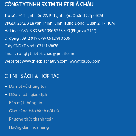
CÔNG TY TNHH SX TM THIẾT BỊ Á CHÂU
Trụ sở : 76 Thạnh Lộc 22, P. Thạnh Lộc, Quận 12, Tp HCM
VPGD : 23/2/3 Lê Văn Thịnh, Bình Trưng Đông, Quận 2, TP HCM
Hotline :
086 9233 569/ 086 9233 590 (Phục vụ 24/7)
Di động :
0912 919 679/ 0912 910 539
Giấy CNĐKDN số : 0314168878.
Email : congtythietbiachau@gmail.com
Website :
www.thietbiachauvn.com
,
www.tba365.com
CHÍNH SÁCH & HỢP TÁC
Đôi nét về chúng tôi
Điều khoản giao dịch
Bảo mật thông tin
Giao hàng-bảo hành đổi trả
Phương thức thanh toán
Hướng dẫn mua hàng