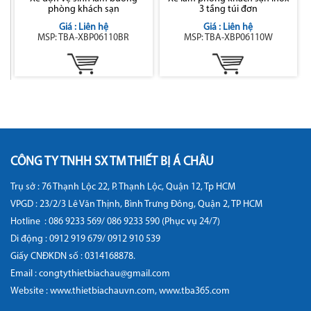
phòng khách sạn
3 tầng túi đơn
Giá : Liên hệ
Giá : Liên hệ
MSP: TBA-XBP06110BR
MSP: TBA-XBP06110W
CÔNG TY TNHH SX TM THIẾT BỊ Á CHÂU
Trụ sở : 76 Thạnh Lộc 22, P. Thạnh Lộc, Quận 12, Tp HCM
VPGD : 23/2/3 Lê Văn Thịnh, Bình Trưng Đông, Quận 2, TP HCM
Hotline :
086 9233 569/ 086 9233 590 (Phục vụ 24/7)
Di động :
0912 919 679/ 0912 910 539
Giấy CNĐKDN số : 0314168878.
Email : congtythietbiachau@gmail.com
Website :
www.thietbiachauvn.com
,
www.tba365.com