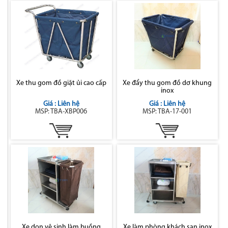
Xe thu gom đồ giặt ủi cao cấp
Xe đẩy thu gom đồ dơ khung
inox
Giá : Liên hệ
Giá : Liên hệ
MSP: TBA-XBP006
MSP: TBA-17-001
Xe dọn vệ sinh làm buồng
Xe làm phòng khách sạn inox