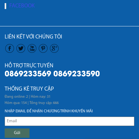
FACEBOOK
LIÊN KẾT VỚI CHÚNG TÔI
HỖ TRỢ TRỰC TUYẾN
0869233569 0869233590
THỐNG KÊ TRUY CẬP
Đang online: 2
|
Hôm nay: 31
Hôm qua: 154
|
Tổng truy cập: 666
NHẬP EMAIL ĐỂ NHẬN CHƯƠNG TRÌNH KHUYẾN MÃI
Gửi