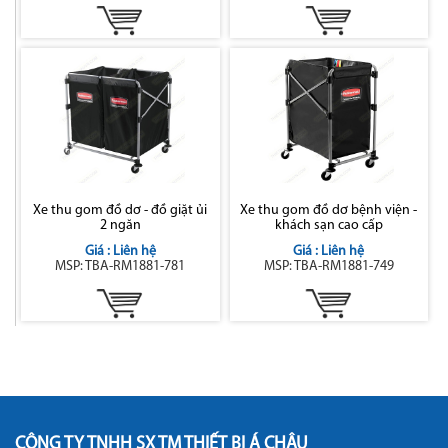
Xe thu gom đồ dơ - đồ giặt ủi
Xe thu gom đồ dơ bệnh viện -
2 ngăn
khách sạn cao cấp
Giá : Liên hệ
Giá : Liên hệ
MSP: TBA-RM1881-781
MSP: TBA-RM1881-749
CÔNG TY TNHH SX TM THIẾT BỊ Á CHÂU