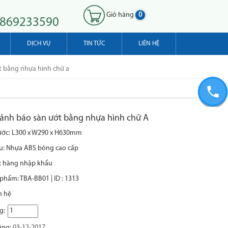
Giỏ hàng
0
0869233590
DỊCH VỤ
TIN TỨC
LIÊN HỆ
t bằng nhựa hình chữ a
cảnh báo sàn ướt bằng nhựa hình chữ A
ước: L300 x W290 x H630mm
ệu: Nhựa ABS bóng cao cấp
: hàng nhập khẩu
phẩm: TBA-BB01 | ID : 1313
n hệ
g:
ăng:
03-12-2017