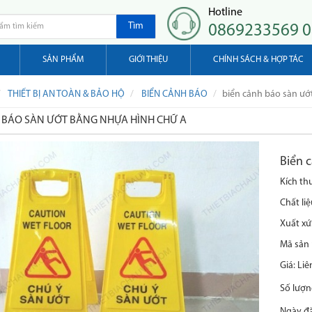
Hotline
Tìm
0869233569 
SẢN PHẨM
GIỚI THIỆU
CHÍNH SÁCH & HỢP TÁC
THIẾT BỊ AN TOÀN & BẢO HỘ
BIỂN CẢNH BÁO
biển cảnh báo sàn ướ
 BÁO SÀN ƯỚT BẰNG NHỰA HÌNH CHỮ A
Biển 
Kích th
Chất li
Xuất xứ
Mã sản 
Giá:
Liê
Số lượn
Ngày đ