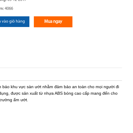
em:
4066
 vào giỏ hàng
Mua ngay
 báo khu vực sàn ướt nhằm đảm bảo an toàn cho mọi người đi
sử dụng, được sản xuất từ nhựa ABS bóng cao cấp mang đến cho
 trường ẩm ướt.