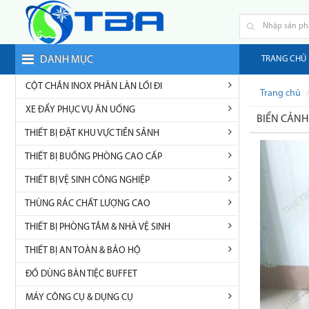
DANH MỤC
TRANG CHỦ
CỘT CHẮN INOX PHÂN LÀN LỐI ĐI
Trang chủ
XE ĐẨY PHỤC VỤ ĂN UỐNG
BIỂN CẢNH
THIẾT BỊ ĐẶT KHU VỰC TIỀN SẢNH
THIẾT BỊ BUỒNG PHÒNG CAO CẤP
THIẾT BỊ VỆ SINH CÔNG NGHIỆP
THÙNG RÁC CHẤT LƯỢNG CAO
THIẾT BỊ PHÒNG TẮM & NHÀ VỆ SINH
THIẾT BỊ AN TOÀN & BẢO HỘ
ĐỒ DÙNG BÀN TIỆC BUFFET
MÁY CÔNG CỤ & DỤNG CỤ