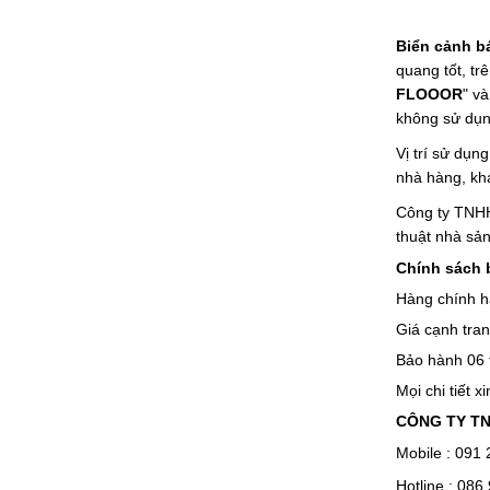
Biển cảnh b
quang tốt, t
FLOOOR
" và
không sử dụn
Vị trí sử dụn
nhà hàng, khá
Công ty TNHH
thuật nhà sản
Chính sách 
Hàng chính 
Giá cạnh tra
Bảo hành 06 
Mọi chi tiết x
CÔNG TY TN
Mobile : 091
Hotline : 086