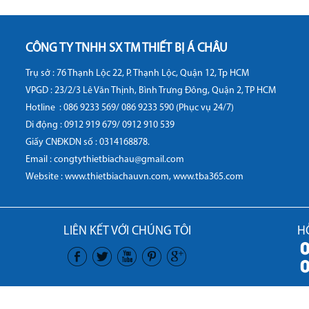
CÔNG TY TNHH SX TM THIẾT BỊ Á CHÂU
Trụ sở : 76 Thạnh Lộc 22, P. Thạnh Lộc, Quận 12, Tp HCM
VPGD : 23/2/3 Lê Văn Thịnh, Bình Trưng Đông, Quận 2, TP HCM
Hotline :
086 9233 569/ 086 9233 590 (Phục vụ 24/7)
Di động :
0912 919 679/ 0912 910 539
Giấy CNĐKDN số : 0314168878.
Email : congtythietbiachau@gmail.com
Website :
www.thietbiachauvn.com
,
www.tba365.com
LIÊN KẾT VỚI CHÚNG TÔI
H