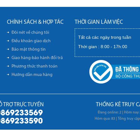
CHÍNH SÁCH & HỢP TÁC
THỜI GIAN LÀM VIỆC
Đôi nét về chúng tôi
Tất cả các ngày trong tuần
Điều khoản giao dịch
Thời gian : 8:00 - 17h:00
Bảo mật thông tin
Giao hàng-bảo hành đổi trả
Phương thức thanh toán
Hướng dẫn mua hàng
Ỗ TRỢ TRỰC TUYẾN
THỐNG KÊ TRUY C
0869233569
Đang online: 2
|
Hôm nay:
0869233590
Hôm qua: 83
|
Tổng truy cập
Copyright 2017 ©
thietbiachauvn.com
All rights reserved