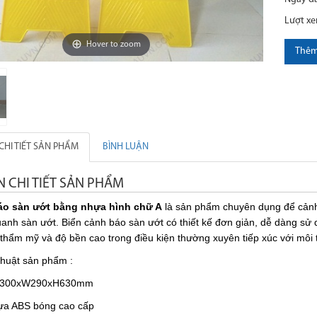
Lượt x
Hover to zoom
Thêm
CHI TIẾT SẢN PHẨM
BÌNH LUẬN
N CHI TIẾT SẢN PHẨM
áo sàn ướt bằng nhựa hình chữ A
là sản phẩm chuyên dụng để cảnh
quanh sàn ướt. Biển cảnh báo sàn ướt có thiết kế đơn giản, dễ dàng 
thẩm mỹ và độ bền cao trong điều kiện thường xuyên tiếp xúc với môi
thuật sản phẩm :
 L300xW290xH630mm
hựa ABS bóng cao cấp