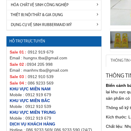
HÓA CHẤT VỆ SINH CÔNG NGHIỆP
THIẾT BỊ NỘI THẤT & GIA DỤNG
DỤNG CỤ VỆ SINH RUBBERMAID MỸ
HỖ TRỢ TRỰC TUYẾN
Sale 01
0912 919 679
:
Email : hungnx.tba@gmail.com
THÔNG TIN 
Sale 02
0934 205 998
:
Email : manhnv.tba@gmail.com
THÔNG TI
Sale 03 :
0912 910 539
Sale 04 :
086 9233 569
Biển cảnh b
KHU VỰC MIỀN NAM
lại khu vực 
Mobile : 0912 919 679
sản phẩm có 
KHU VỰC MIỀN BẮC
Mobile : 0912 910 539
Thông số kỹ 
KHU VỰC MIỀN TRUNG
Kích thước:
Mobile : 0912 919 679
DỊCH VỤ KHÁCH HÀNG
Chất liệu: N
Hotline : 086 9233 569/ 086 9233 590 (24/7)