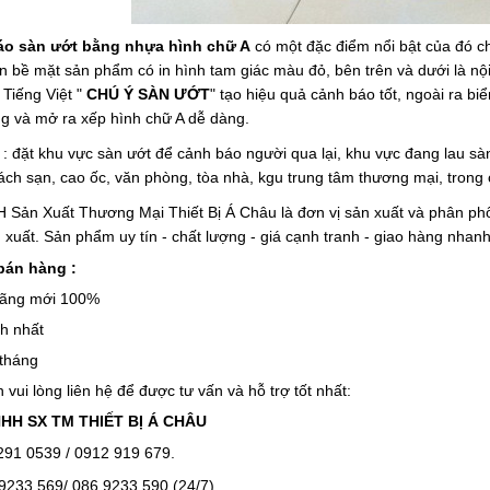
áo sàn ướt bằng nhựa hình chữ A
có một đặc điểm nổi bật của đó c
rên bề mặt sản phẩm có in hình tam giác màu đỏ, bên trên và dưới là 
 Tiếng Việt "
CHÚ Ý SÀN ƯỚT
" tạo hiệu quả cảnh báo tốt, ngoài ra bi
g và mở ra xếp hình chữ A dễ dàng.
g : đặt khu vực sàn ướt để cảnh báo người qua lại, khu vực đang lau s
ch sạn, cao ốc, văn phòng, tòa nhà, kgu trung tâm thương mại, trong c
 Sản Xuất Thương Mại Thiết Bị Á Châu là đơn vị sản xuất và phân phối
 xuất. Sản phẩm uy tín - chất lượng - giá cạnh tranh - giao hàng nhan
bán hàng :
hãng mới 100%
nh nhất
tháng
in vui lòng liên hệ để được tư vấn và hỗ trợ tốt nhất:
HH SX TM THIẾT BỊ Á CHÂU
 291 0539 / 0912 919 679.
 9233 569/ 086 9233 590 (24/7)