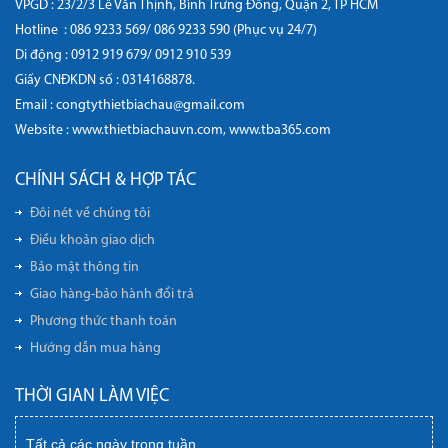
VPGD : 23/2/3 Lê Văn Thịnh, Bình Trưng Đông, Quận 2, TP HCM
Hotline :
086 9233 569/ 086 9233 590 (Phục vụ 24/7)
Di động :
0912 919 679/ 0912 910 539
Giấy CNĐKDN số : 0314168878.
Email : congtythietbiachau@gmail.com
Website :
www.thietbiachauvn.com
,
www.tba365.com
CHÍNH SÁCH & HỢP TÁC
Đôi nét về chúng tôi
Điều khoản giao dịch
Bảo mật thông tin
Giao hàng-bảo hành đổi trả
Phương thức thanh toán
Hướng dẫn mua hàng
THỜI GIAN LÀM VIỆC
Tất cả các ngày trong tuần