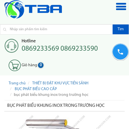
Tìm
Hotline
0869233569 0869233590
Giỏ hàng
0
Trang chủ
THIẾT BỊ ĐẶT KHU VỰC TIỀN SẢNH
BỤC PHÁT BIỂU CAO CẤP
bục phát biểu khung inox trong trường học
BỤC PHÁT BIỂU KHUNG INOX TRONG TRƯỜNG HỌC