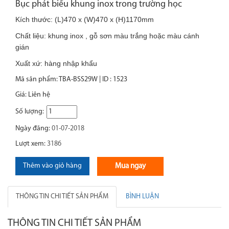
Bục phát biểu khung inox trong trường học
Kích thước: (L)470 x (W)470 x (H)1170mm
Chất liệu: khung inox , gỗ sơn màu trắng hoặc màu cánh
gián
Xuất xứ: hàng nhập khẩu
Mã sản phẩm: TBA-BSS29W | ID : 1523
Giá:
Liên hệ
Số lượng:
Ngày đăng:
01-07-2018
Lượt xem:
3186
Thêm vào giỏ hàng
Mua ngay
THÔNG TIN CHI TIẾT SẢN PHẨM
BÌNH LUẬN
THÔNG TIN CHI TIẾT SẢN PHẨM