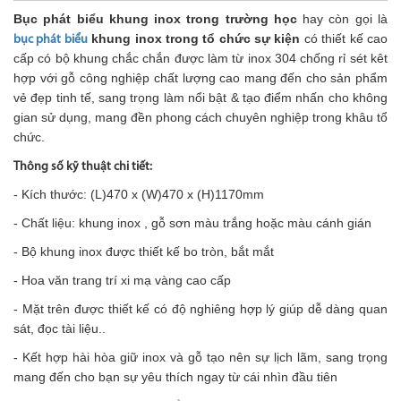
Bục phát biểu khung inox trong trường học
hay còn gọi là
khung inox trong tổ chức sự kiện
có thiết kế cao
bục phát biểu
cấp có bộ khung chắc chắn được làm từ inox 304 chống rỉ sét kêt
hợp với gỗ công nghiệp chất lượng cao mang đến cho sản phẩm
vẻ đẹp tinh tế, sang trọng làm nổi bật & tạo điểm nhấn cho không
gian sử dụng, mang đền phong cách chuyên nghiệp trong khâu tổ
chức.
Thông số kỹ thuật chi tiết:
- Kích thước: (L)470 x (W)470 x (H)1170mm
- Chất liệu: khung inox , gỗ sơn màu trắng hoặc màu cánh gián
- Bộ khung inox được thiết kế bo tròn, bắt mắt
- Hoa văn trang trí xi mạ vàng cao cấp
- Mặt trên được thiết kế có độ nghiêng hợp lý giúp dễ dàng quan
sát, đọc tài liệu..
- Kết hợp hài hòa giữ inox và gỗ tạo nên sự lịch lãm, sang trọng
mang đến cho bạn sự yêu thích ngay từ cái nhìn đầu tiên