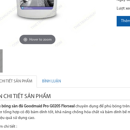
Lượt x
Thêm
Hover to zoom
CHI TIẾT SẢN PHẨM
BÌNH LUẬN
N CHI TIẾT SẢN PHẨM
 bóng sàn đá Goodmaid Pro
G0205 Florseal
chuyên dụng để phú bóng trên m
er tổng hợp có độ bám dính tốt, khả năng chống hóa chất và bám dính bề mặ
iệu quả sử dụng cao.
 chi tiết :