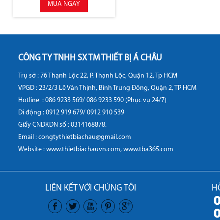
MUA NGAY
CÔNG TY TNHH SX TM THIẾT BỊ Á CHÂU
Trụ sở : 76 Thạnh Lộc 22, P. Thạnh Lộc, Quận 12, Tp HCM
VPGD : 23/2/3 Lê Văn Thịnh, Bình Trưng Đông, Quận 2, TP HCM
Hotline :
086 9233 569/ 086 9233 590 (Phục vụ 24/7)
Di động :
0912 919 679/ 0912 910 539
Giấy CNĐKDN số : 0314168878.
Email : congtythietbiachau@gmail.com
Website :
www.thietbiachauvn.com
,
www.tba365.com
LIÊN KẾT VỚI CHÚNG TÔI
H