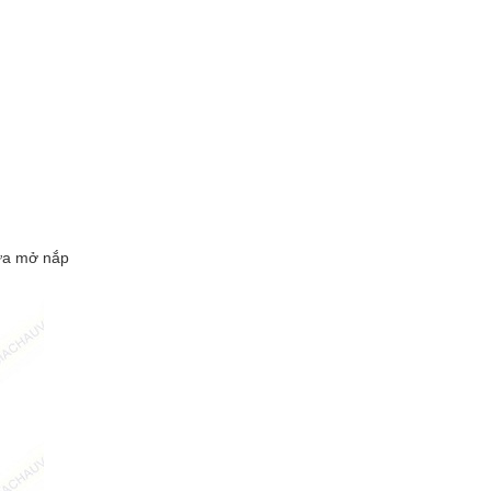
hưa mở nắ
p