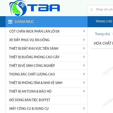
DANH MỤC
TRANG CHỦ
CỘT CHẮN INOX PHÂN LÀN LỐI ĐI
Trang chủ
XE ĐẨY PHỤC VỤ ĂN UỐNG
HÓA CHẤT 
THIẾT BỊ ĐẶT KHU VỰC TIỀN SẢNH
THIẾT BỊ BUỒNG PHÒNG CAO CẤP
THIẾT BỊ VỆ SINH CÔNG NGHIỆP
THÙNG RÁC CHẤT LƯỢNG CAO
THIẾT BỊ PHÒNG TẮM & NHÀ VỆ SINH
THIẾT BỊ AN TOÀN & BẢO HỘ
ĐỒ DÙNG BÀN TIỆC BUFFET
MÁY CÔNG CỤ & DỤNG CỤ