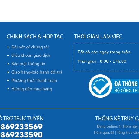
CHÍNH SÁCH & HỢP TÁC
THỜI GIAN LÀM VIỆC
Đôi nét về chúng tôi
Tất cả các ngày trong tuần
Điều khoản giao dịch
Thời gian : 8:00 - 17h:00
Bảo mật thông tin
Giao hàng-bảo hành đổi trả
Phương thức thanh toán
Hướng dẫn mua hàng
Ỗ TRỢ TRỰC TUYẾN
THỐNG KÊ TRUY C
0869233569
Đang online: 4
|
Hôm nay:
0869233590
Hôm qua: 83
|
Tổng truy cập