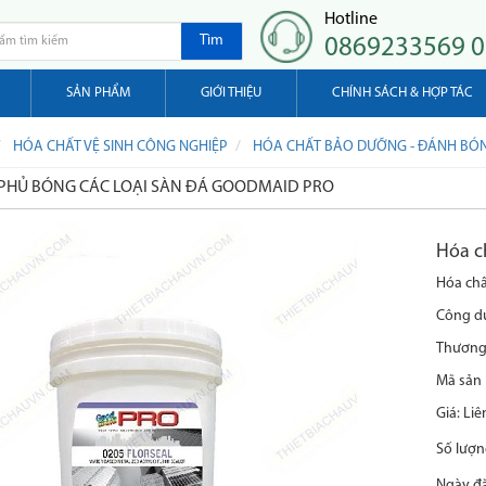
Hotline
Tìm
0869233569 
SẢN PHẨM
GIỚI THIỆU
CHÍNH SÁCH & HỢP TÁC
HÓA CHẤT VỆ SINH CÔNG NGHIỆP
HÓA CHẤT BẢO DƯỠNG - ĐÁNH BÓ
PHỦ BÓNG CÁC LOẠI SÀN ĐÁ GOODMAID PRO
Hóa c
Hóa ch
Công dụ
Thương 
Mã sản 
Giá:
Liê
Số lượn
Ngày đ