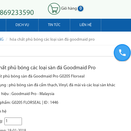
Giỏ hàng
0
0869233590
DỊCH VỤ
TIN TỨC
LIÊN HỆ
NG
hóa chất phủ bóng các loại sàn đá goodmaid pro
hất phủ bóng các loại sàn đá Goodmaid Pro
ất phủ bóng sàn đá Goodmaid Pro
G0205 Florseal
ng : phủ bóng sàn đá cẩm thạch, Vinyl, đá mài và các loại sàn khác
hiệu : Goodmaid Pro - Malaysia
phẩm: G0205 FLORSEAL | ID : 1446
n hệ
g:
ăng:
18-01-2018