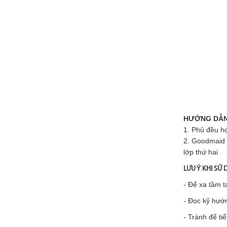
HƯỚNG DẪN
1.
Phủ đều hợ
2. Goodmaid
lớp thứ hai
LƯU Ý KHI SỬ
- Để xa tầm t
- Đọc kỹ hướ
- Tránh để ti