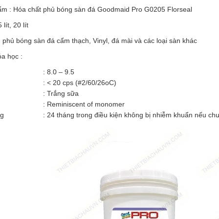
ẩm :
Hóa chất phủ bóng sàn đá Goodmaid Pro
G0205 Florseal
lít, 20 lít
 phủ bóng sàn đá cẩm thạch, Vinyl, đá mài và các loại sàn khác
a học :
: 8.0 – 9.5
: < 20 cps (#2/60/26oC)
: Trắng sữa
: Reminiscent of monomer
ng
: 24 tháng trong điều kiện không bị nhiễm khuẩn nếu c