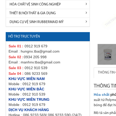
HÓA CHẤT VỆ SINH CÔNG NGHIỆP
THIẾT BỊ NỘI THẤT & GIA DỤNG
DỤNG CỤ VỆ SINH RUBBERMAID MỸ
HỖ TRỢ TRỰC TUYẾN
Sale 01
0912 919 679
:
Email : hungnx.tba@gmail.com
Sale 02
0934 205 998
:
Email : manhnv.tba@gmail.com
Sale 03 :
0912 910 539
THÔNG TIN 
Sale 04 :
086 9233 569
KHU VỰC MIỀN NAM
Mobile : 0912 919 679
THÔNG TI
KHU VỰC MIỀN BẮC
Mobile : 0912 910 539
Hóa chất
phủ
KHU VỰC MIỀN TRUNG
xuất từ Polym
Mobile : 0912 919 679
bóng để đạt h
DỊCH VỤ KHÁCH HÀNG
Mô tả sản phẩm
Hotline : 086 9233 569/ 086 9233 590 (24/7)