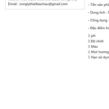
Email : congtythietbiachau@gmail.com
- Tên sản ph
- Dung tích : 5 
- Công dụng :
- Đặc điểm hó

pH

Độ nhớt

Màu

Mùi/ hương

Hạn sử dụ