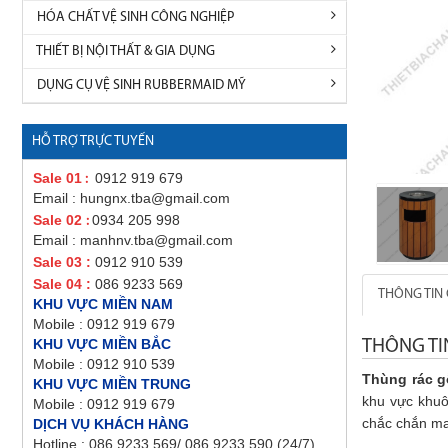
HÓA CHẤT VỆ SINH CÔNG NGHIỆP
THIẾT BỊ NỘI THẤT & GIA DỤNG
DỤNG CỤ VỆ SINH RUBBERMAID MỸ
HỖ TRỢ TRỰC TUYẾN
Sale 01
0912 919 679
:
Email : hungnx.tba@gmail.com
Sale 02
0934 205 998
:
Email : manhnv.tba@gmail.com
Sale 03 :
0912 910 539
Sale 04 :
086 9233 569
THÔNG TIN 
KHU VỰC MIỀN NAM
Mobile : 0912 919 679
KHU VỰC MIỀN BẮC
THÔNG TI
Mobile : 0912 910 539
Thùng rác g
KHU VỰC MIỀN TRUNG
khu vực khuôn
Mobile : 0912 919 679
chắc chắn ma
DỊCH VỤ KHÁCH HÀNG
Hotline : 086 9233 569/ 086 9233 590 (24/7)