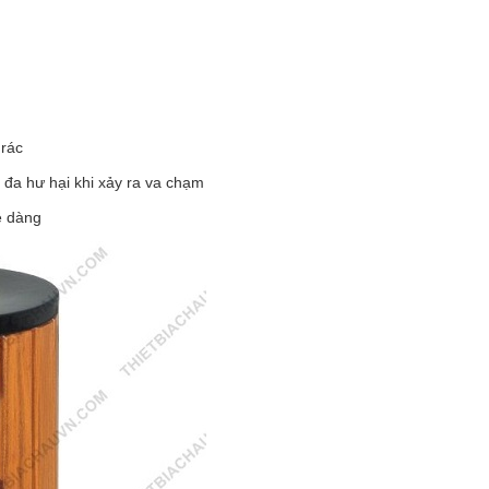
 rác
 đa hư hại khi xảy ra va chạm
ễ dàng