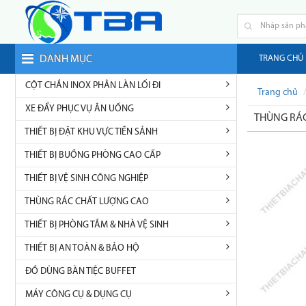
DANH MỤC
TRANG CHỦ
CỘT CHẮN INOX PHÂN LÀN LỐI ĐI
Trang chủ
XE ĐẨY PHỤC VỤ ĂN UỐNG
THÙNG RÁC
THIẾT BỊ ĐẶT KHU VỰC TIỀN SẢNH
THIẾT BỊ BUỒNG PHÒNG CAO CẤP
THIẾT BỊ VỆ SINH CÔNG NGHIỆP
THÙNG RÁC CHẤT LƯỢNG CAO
THIẾT BỊ PHÒNG TẮM & NHÀ VỆ SINH
THIẾT BỊ AN TOÀN & BẢO HỘ
ĐỒ DÙNG BÀN TIỆC BUFFET
MÁY CÔNG CỤ & DỤNG CỤ