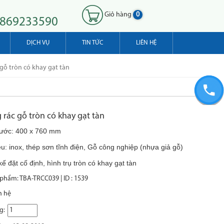
Giỏ hàng
0
0869233590
DỊCH VỤ
TIN TỨC
LIÊN HỆ
gỗ tròn có khay gạt tàn
rác gỗ tròn có khay gạt tàn
hước: 400 x 760 mm
ệu: inox, thép sơn tĩnh điện, Gỗ công nghiệp
(nhựa giả gỗ)
kế đặt cố định, hình trụ tròn có khay gạt tàn
phẩm: TBA-TRCC039 | ID : 1539
n hệ
g: