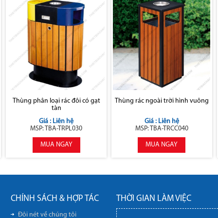
Thùng phân loại rác đôi có gạt
Thùng rác ngoài trời hình vuông
tàn
Giá : Liên hệ
Giá : Liên hệ
MSP: TBA-TRPL030
MSP: TBA-TRCC040
MUA NGAY
MUA NGAY
CHÍNH SÁCH & HỢP TÁC
THỜI GIAN LÀM VIỆC
Đôi nét về chúng tôi