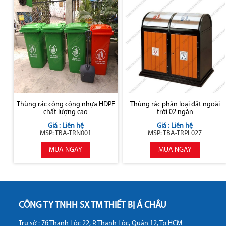
Thùng rác công cộng nhựa HDPE
Thùng rác phân loại đặt ngoài
chất lượng cao
trời 02 ngăn
Giá : Liên hệ
Giá : Liên hệ
MSP: TBA-TRN001
MSP: TBA-TRPL027
MUA NGAY
MUA NGAY
CÔNG TY TNHH SX TM THIẾT BỊ Á CHÂU
Trụ sở : 76 Thạnh Lộc 22, P. Thạnh Lộc, Quận 12, Tp HCM