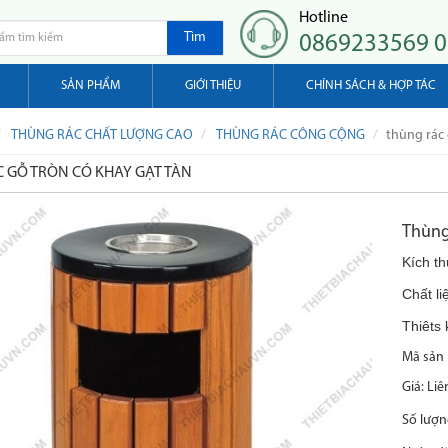
Hotline
Tìm
0869233569 
SẢN PHẨM
GIỚI THIỆU
CHÍNH SÁCH & HỢP TÁC
THÙNG RÁC CHẤT LƯỢNG CAO
THÙNG RÁC CÔNG CỘNG
thùng rác 
 GỖ TRÒN CÓ KHAY GẠT TÀN
Thùng 
Kích t
Chất li
Thiêts 
Mã sản 
Giá:
Liê
Số lượn