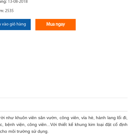
ăng:
13-08-2018
em:
2535
 vào giỏ hàng
Mua ngay
i như khuôn viên sân vườn, công viên, vỉa hè, hành lang lối đi,
 bệnh viện, công viên...Với thiết kế khung kim loại đặt cố định
cho môi trường sử dụng.