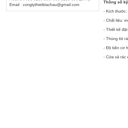
Thông số kỹ 
Email : congtythietbiachau@gmail.com
- Kích thước
- Chất liệu: 
- Thiết kế đặt
- Thùng lót r
- Độ bền cơ h
- Cửa xả rác 