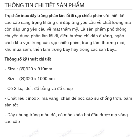
THÔNG TIN CHI TIẾT SẢN PHẨM
với thiết kế
Trụ chắn inox dây trùng phân làn lối đi rạp chiếu phim
cao cấp sang trọng không chỉ đáp ứng yêu cầu về chất lượng mà
còn đáp ứng yêu cầu về mặt thẩm mỹ. Là sản phẩm phổ thông
chuyên dụng phân làn lối đi, điều hướng chỉ dẫn đường, ngăn
cách khu vực trong các rạp chiếu phim, trung tâm thương mại,
khu mua sắm,
triển lãm trưng bày hay trong các sân bay...
Thông số kỹ thuật chi tiết
- Size :
(Ø)
320 x 910mm
- Size :
(Ø)
320 x 1000mm
- Có 2 loại đế : đế bằng và đế chóp
- Chất liệu : inox xi mạ vàng, chân đế bọc cao su chống trơn, bám
sàn tốt
- Dây nhung trùng màu đỏ, có móc khóa hai đầu được mạ vàng
cao cấp