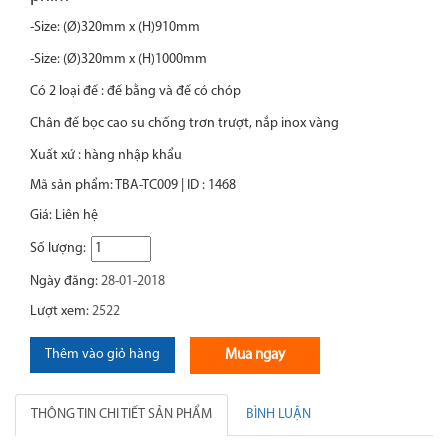
-Size:
(Ø)320mm x (H)910mm
-Size: (Ø)320mm x (H)1000mm
Có 2 loại đế : đế bằng và đế có chóp
Chân đế bọc cao su chống trơn trượt, nắp inox vàng
Xuất xứ : hàng nhập khẩ
u
Mã sản phẩm: TBA-TC009 | ID : 1468
Giá:
Liên hệ
Số lượng:
Ngày đăng:
28-01-2018
Lượt xem:
2522
Thêm vào giỏ hàng
Mua ngay
THÔNG TIN CHI TIẾT SẢN PHẨM
BÌNH LUẬN