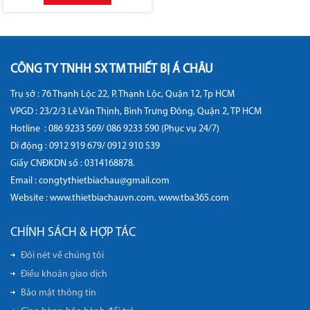
CÔNG TY TNHH SX TM THIẾT BỊ Á CHÂU
Trụ sở : 76 Thạnh Lộc 22, P. Thạnh Lộc, Quận 12, Tp HCM
VPGD : 23/2/3 Lê Văn Thịnh, Bình Trưng Đông, Quận 2, TP HCM
Hotline :
086 9233 569/ 086 9233 590 (Phục vụ 24/7)
Di động :
0912 919 679/ 0912 910 539
Giấy CNĐKDN số : 0314168878.
Email : congtythietbiachau@gmail.com
Website :
www.thietbiachauvn.com
,
www.tba365.com
CHÍNH SÁCH & HỢP TÁC
Đôi nét về chúng tôi
Điều khoản giao dịch
Bảo mật thông tin