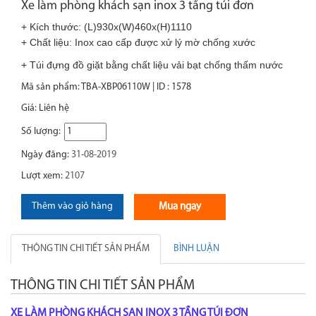
Xe làm phòng khách sạn inox 3 tầng túi đơn
+ Kích thước: (L)930x(W)460x(H)1110
+ Chất liệu: Inox cao cấp được xử lý mờ chống xước
+ Túi đựng đồ giặt bằng chất
liệu vải
bạt chống thấm nước
Mã sản phẩm: TBA-XBP06110W | ID : 1578
Giá:
Liên hệ
Số lượng:
Ngày đăng:
31-08-2019
Lượt xem:
2107
Thêm vào giỏ hàng
Mua ngay
THÔNG TIN CHI TIẾT SẢN PHẨM
BÌNH LUẬN
THÔNG TIN CHI TIẾT SẢN PHẨM
XE LÀM PHÒNG KHÁCH SẠN INOX 3 TẦNG TÚI ĐƠN