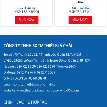
inox
Giá : Liên hệ
Giá : Liên hệ
MSP: TBA-XBP006
MSP: TBA-17-001
MUA NGAY
MUA NGAY
CÔNG TY TNHH SX TM THIẾT BỊ Á CHÂU
Trụ sở : 76 Thạnh Lộc 22, P. Thạnh Lộc, Quận 12, Tp HCM
VPGD : 23/2/3 Lê Văn Thịnh, Bình Trưng Đông, Quận 2, TP HCM
Hotline :
086 9233 569/ 086 9233 590 (Phục vụ 24/7)
Di động :
0912 919 679/ 0912 910 539
Giấy CNĐKDN số : 0314168878.
Email : congtythietbiachau@gmail.com
Website :
www.thietbiachauvn.com
,
www.tba365.com
CHÍNH SÁCH & HỢP TÁC