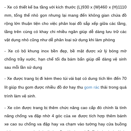
- Xe có thiết kế ba tầng với k
ích thước (L)930
x
(W)460
x
(H)1110
mm, tổng thể nhỏ gọn nhưng lại mang đến không gian chứa đồ
rộng lớn thuận tiện cho việc phân loại đồ sắp xếp giữa các tầng,
tầng trên cùng có khay chi nhiều ngăn giúp dễ dàng lưu trữ các
vật dụng nhỏ cũng như dễ phân loại sử dụng khi làm phòng
- Xe có bộ khung inox bền đẹp, bề mặt được xử lý bóng mờ
chống trầy xước, hạn chế tối đa bám bẩn giúp dễ dàng vệ sinh
sau mỗi lần sử dụng
- Xe được trang bị đi kèm theo túi vải bạt có dung tích lên đến 70
lít giúp thu gom được nhiều đồ dơ hay thu
gom rác
thải trong quá
trình làm vệ sinh.
- Xe còn được trang bị thêm chức năng cao cấp đó chính là tính
năng chống va đập nhờ 4 góc của xe được tích hợp thêm bánh
xe cao su chống va đập hay va chạm vào tường hay cửa buồng