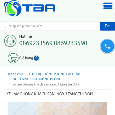
Tìm
Hotline
0869233569 0869233590
Giỏ hàng
0
Trang chủ
THIẾT BỊ BUỒNG PHÒNG CAO CẤP
XE LÀM VỆ SINH BUỒNG PHÒNG
xe làm phòng khách sạn inox 3 tầng túi đơn
XE LÀM PHÒNG KHÁCH SẠN INOX 3 TẦNG TÚI ĐƠN