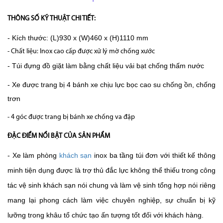
THÔNG SỐ KỸ THUẬT CHI TIẾT:
- Kích thước: (L)930 x (W)460 x (H)1110 mm
- Chất liệu: Inox cao cấp được xử lý mờ chống xước
- Túi đựng đồ giặt làm bằng chất
liệu vải
bạt chống thấm nước
- Xe được trang bị 4 bánh xe chịu lực bọc cao su chống ồn, chống
trơn
- 4 góc được trang bị bánh xe chống va đập
ĐẶC ĐIỂM NỔI BẬT CỦA SẢN PHẨM
- Xe làm phòng
khách sạn
inox ba tầng túi đơn với thiết kế thông
minh tiện dụng được là trợ thủ đắc lực không thể thiếu trong công
tác vệ sinh khách sạn nói chung và làm vệ sinh tổng hợp nói riêng
mang lại phong cách làm việc chuyên nghiệp, sự chuẩn bị kỹ
lưỡng trong khâu tổ chức tạo ấn tượng tốt đối với khách hàng.